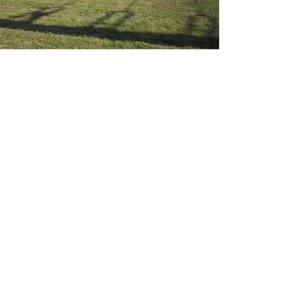
Info@klein-ekt.de
0176 7246 1983
©2024 by Klein Elektro- und Kernbohrtechnik